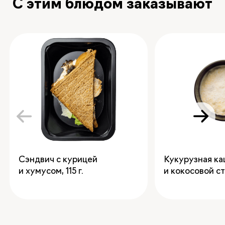
С этим блюдом заказывают
Сэндвич с курицей
Кукурузная ка
и хумусом
,
115
и кокосовой с