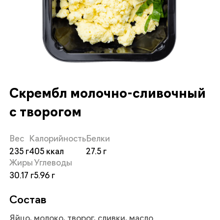
Скрембл молочно-сливочный
с творогом
Вес
Калорийность
Белки
235
405
27.5
Жиры
Углеводы
30.17
5.96
Состав
Яйцо, молоко, творог, сливки, масло