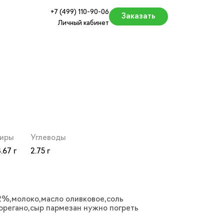
+7 (499) 110-90-06
Заказать
Личный кабинет
кве и МО
иры
Углеводы
.67
2.75
2%,молоко,масло оливковое,соль
 орегано,сыр пармезан нужно погреть