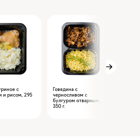
уриное с
Говядина с
Каша 
м и рисом
,
295
черносливом с
кокос
булгуром отварным
,
ягода
350