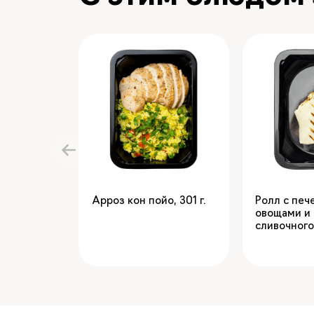
Арроз кон пойо
,
301
Ролл с пе
овощами и 
сливочного