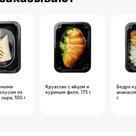
чеными
Круассан с яйцом и
Бедро к
соусом из
куриным филе
,
175
ананасо
 сыра
,
100