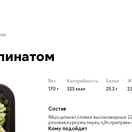
том
пинатом
том с доставкой в Мос
Вес
Калорийность
Белки
Ж
170
325
25.3
23
Состав
Яйцо,шпинат,сливки высокожирные 2
розовая,куркума,перец ч/м,приправа
Кому подойдет