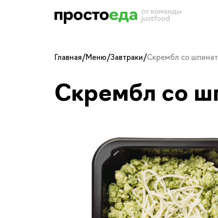
Главная
/
Меню
/
Завтраки
/
Скрембл со шпина
Скрембл со ш
Скрембл со шпина