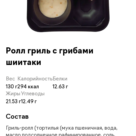
Ролл гриль с грибами
шиитаки
Вес
Калорийность
Белки
130
294
12.63
Жиры
Углеводы
21.53
12.49
Состав
Гриль-ролл (тортилья (мука пшеничная, вода,
масло подсолнечное рафинированное, соль,