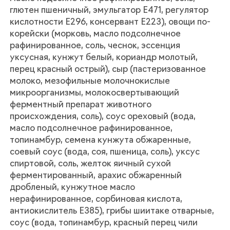
глютен пшеничный, эмульгатор Е471, регулятор
кислотности Е296, консервант Е223), овощи по-
корейски (морковь, масло подсолнечное
рафинированное, соль, чеснок, эссенция
уксусная, кунжут белый, кориандр молотый,
перец красный острый), сыр (пастеризованное
молоко, мезофильные молочнокислые
микроорганизмы, молокосвертывающий
ферментный препарат животного
происхождения, соль), соус ореховый (вода,
масло подсолнечное рафинированное,
топинамбур, семена кунжута обжаренные,
соевый соус (вода, соя, пшеница, соль), уксус
спиртовой, соль, желток яичный сухой
ферментированный, арахис обжаренный
дробленый, кунжутное масло
нерафинированное, сорбиновая кислота,
антиокислитель Е385), грибы шиитаке отварные,
соус (вода, топинамбур, красный перец чили