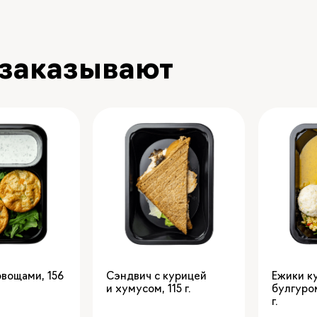
 заказывают
овощами
,
156
Сэндвич с курицей
Ежики к
и хумусом
,
115
булгуро