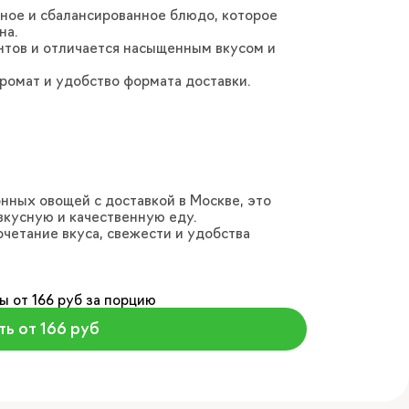
сное и сбалансированное блюдо, которое
на.
нтов и отличается насыщенным вкусом и
аромат и удобство формата доставки.
онных овощей с доставкой в Москве, это
вкусную и качественную еду.
четание вкуса, свежести и удобства
ы от 166 руб за порцию
ть от 166 руб