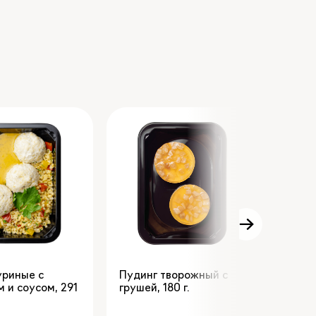
уриные с
Пудинг творожный с
Блин 
м и соусом
,
291
грушей
,
180
и фет