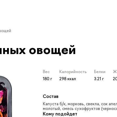
овощей
онных овощей
х овощей с доставкой в 
Вес
Калорийность
Белки
Ж
180
298
3.21
2
Состав
Капуста б/к, морковь, свекла, сок апе
молотый, смесь сухофруктов (черносл
Кому подойдет