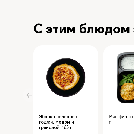
С этим блюдом
Яблоко печеное с
Маффин с 
годжи, медом и
гранолой
,
165