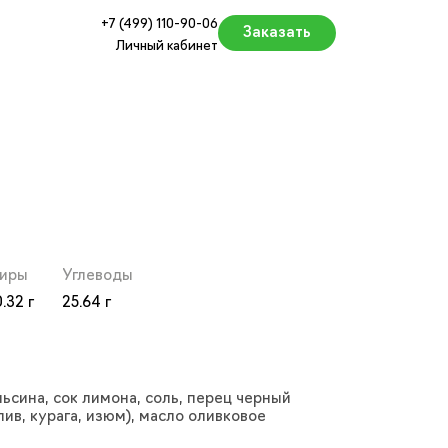
+7 (499) 110-90-06
Заказать
Личный кабинет
Москве и МО — заказать
иры
Углеводы
0.32
25.64
льсина, сок лимона, соль, перец черный
ив, курага, изюм), масло оливковое