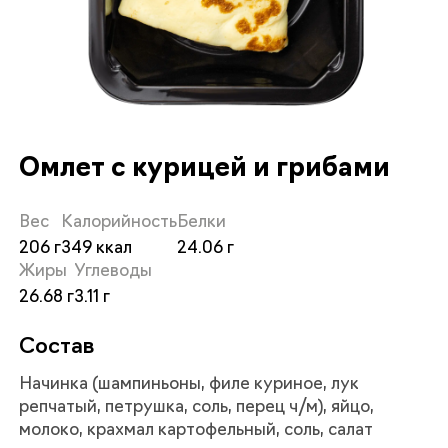
Омлет с курицей и грибами
Вес
Калорийность
Белки
206
349
24.06
Жиры
Углеводы
26.68
3.11
Состав
Начинка (шампиньоны, филе куриное, лук
репчатый, петрушка, соль, перец ч/м), яйцо,
молоко, крахмал картофельный, соль, салат