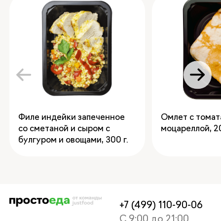
Филе индейки запеченное
Омлет с томат
со сметаной и сыром с
моцареллой
,
2
булгуром и овощами
,
300
+7 (499) 110-90-06
С 9:00 до 21:00