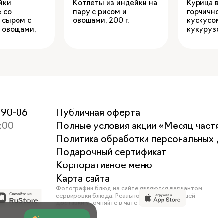
йки
Котлеты из индейки на
Курица 
 со
пару с рисом и
горчичн
 сыром с
овощами
,
200
кускусо
и овощами
,
кукуруз
0-90-06
Публичная оферта
1:00
Полные условия акции «Месяц част
Политика обработки персональных 
Подарочный сертификат
Корпоративное меню
Карта сайта
Фотографии блюд на сайте являются вариантом
сервировки блюда. Реальное меню ближайшей
доставки уточняйте в чате поддержки.