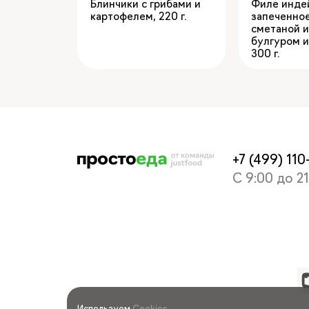
Блинчики с грибами и
Филе инде
картофелем
,
220
запеченное
сметаной и
булгуром 
300
+7 (499) 11
С 9:00 до 2
Используем
Cookies
.