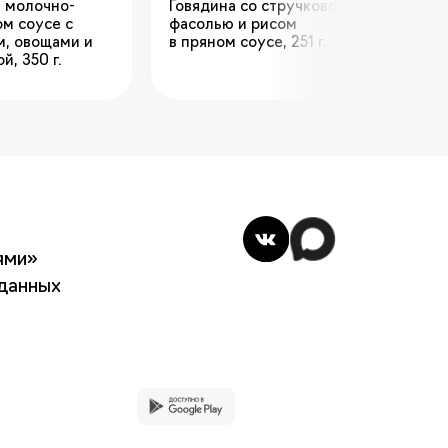
в молочно-
Говядина со стручковой
Пудин
ом соусе с
фасолью и рисом
200
м, овощами и
в пряном соусе
,
251
ой
,
350
ями»
данных