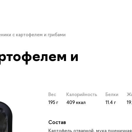
еники с картофелем и грибами
артофелем и
фелем и грибами с доста
Вес
Калорийность
Белки
Ж
195
409
11.4
19
Состав
Картофель отварной, мука пшеничная