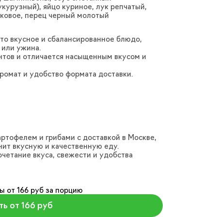
укурузный), яйцо куриное, лук репчатый,
ивковое, перец черный молотый
это вкусное и сбалансированное блюдо,
 или ужина.
нтов и отличается насыщенным вкусом и
аромат и удобство формата доставки.
картофелем и грибами с доставкой в Москве,
нит вкусную и качественную еду.
четание вкуса, свежести и удобства
ы от 166 руб за порцию
ть от 166 руб