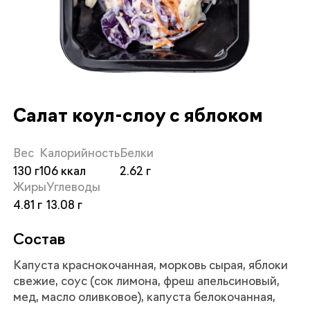
Салат коул-слоу с яблоком
Вес
Калорийность
Белки
130
106
2.62
Жиры
Углеводы
4.81
13.08
Состав
Капуста краснокочанная, морковь сырая, яблоки
свежие, соус (сок лимона, фреш апельсиновый,
мед, масло оливковое), капуста белокочанная,