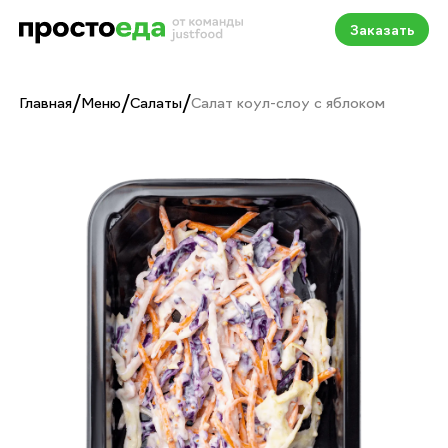
Заказать
/
/
/
Главная
Меню
Салаты
Салат коул-слоу с яблоком
Салат коул-слоу с ябл